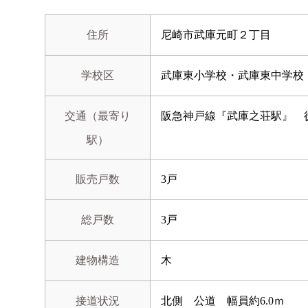
住所
尼崎市武庫元町２丁目
学校区
武庫東小学校・武庫東中学校
交通（最寄り
阪急神戸線『武庫之荘駅』 徒
駅）
販売戸数
3戸
総戸数
3戸
建物構造
木
接道状況
北側 公道 幅員約6.0ｍ