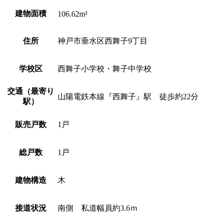
建物面積
106.62m²
住所
神戸市垂水区西舞子9丁目
学校区
西舞子小学校・舞子中学校
交通（最寄り
山陽電鉄本線『西舞子』駅 徒歩約22分
駅）
販売戸数
1戸
総戸数
1戸
建物構造
木
接道状況
南側 私道幅員約3.6ｍ