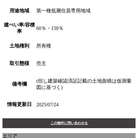
用途地域
第一種低層住居専用地域
建ぺい率/容積
60％・150％
率
土地権利
所有権
取引態様
売主
(但し建築確認済証記載の土地面積は仮測量
備考欄
図に基づく)
情報更新日
2025/07/24
この物件に問い合わせる
エリア