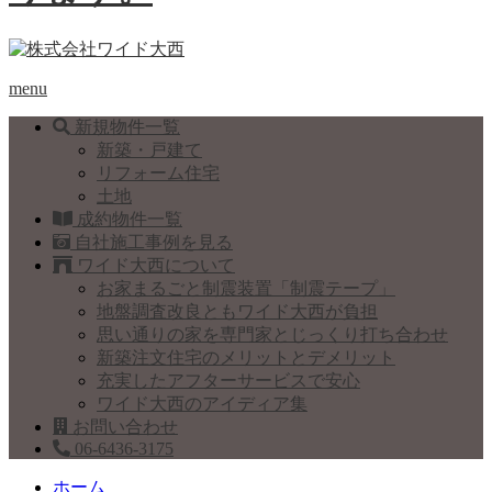
menu
新規物件一覧
新築・戸建て
リフォーム住宅
土地
成約物件一覧
自社施工事例を見る
ワイド大西について
お家まるごと制震装置「制震テープ」
地盤調査改良ともワイド大西が負担
思い通りの家を専門家とじっくり打ち合わせ
新築注文住宅のメリットとデメリット
充実したアフターサービスで安心
ワイド大西のアイディア集
お問い合わせ
06-6436-3175
ホーム