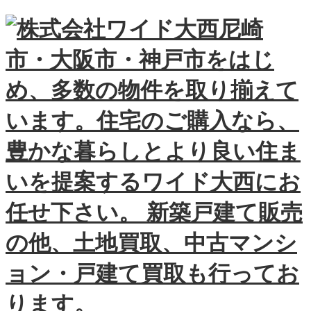
尼崎
市・大阪市・神戸市をはじ
め、多数の物件を取り揃えて
います。住宅のご購入なら、
豊かな暮らしとより良い住ま
いを提案するワイド大西にお
任せ下さい。 新築戸建て販売
の他、土地買取、中古マンシ
ョン・戸建て買取も行ってお
ります。