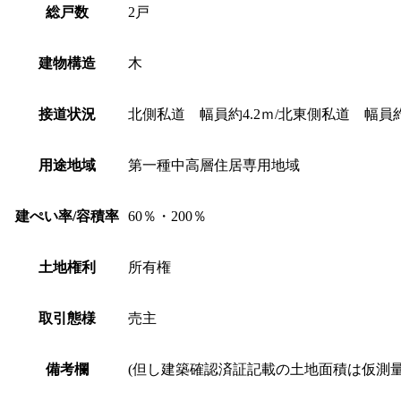
総戸数
2戸
建物構造
木
接道状況
北側私道 幅員約4.2ｍ/北東側私道 幅員約
用途地域
第一種中高層住居専用地域
建ぺい率/容積率
60％・200％
土地権利
所有権
取引態様
売主
備考欄
(但し建築確認済証記載の土地面積は仮測量