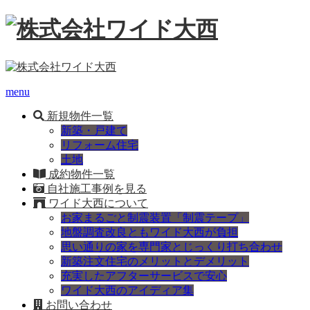
menu
新規物件一覧
新築・戸建て
リフォーム住宅
土地
成約物件一覧
自社施工事例を見る
ワイド大西について
お家まるごと制震装置「制震テープ」
地盤調査改良ともワイド大西が負担
思い通りの家を専門家とじっくり打ち合わせ
新築注文住宅のメリットとデメリット
充実したアフターサービスで安心
ワイド大西のアイディア集
お問い合わせ