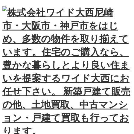
尼崎
市・大阪市・神戸市をはじ
め、多数の物件を取り揃えて
います。住宅のご購入なら、
豊かな暮らしとより良い住ま
いを提案するワイド大西にお
任せ下さい。 新築戸建て販売
の他、土地買取、中古マンシ
ョン・戸建て買取も行ってお
ります。