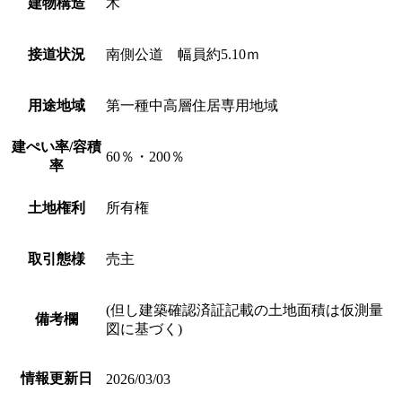
建物構造
木
接道状況
南側公道 幅員約5.10ｍ
用途地域
第一種中高層住居専用地域
建ぺい率/容積
60％・200％
率
土地権利
所有権
取引態様
売主
(但し建築確認済証記載の土地面積は仮測量
備考欄
図に基づく)
情報更新日
2026/03/03