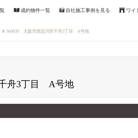
覧
成約物件一覧
自社施工事例を見る
ワイ
て
№0039 大阪市西淀川区千舟3丁目 A号地
区千舟3丁目 A号地