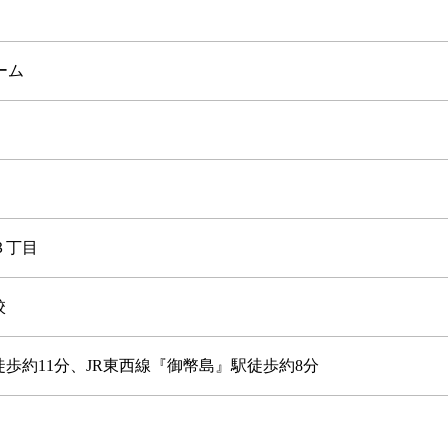
ーム
３丁目
校
歩約11分、JR東西線『御幣島』駅徒歩約8分