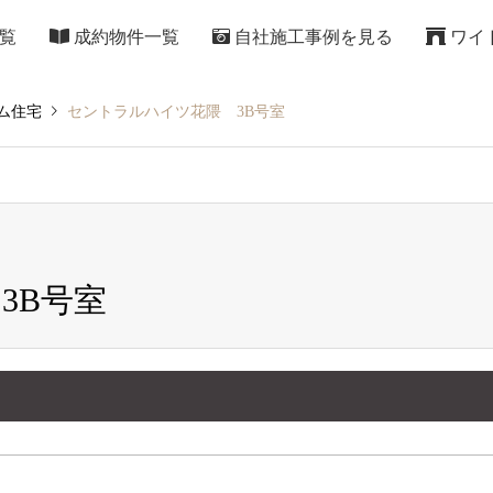
覧
成約物件一覧
自社施工事例を見る
ワイ
ム住宅
セントラルハイツ花隈 3B号室
3B号室