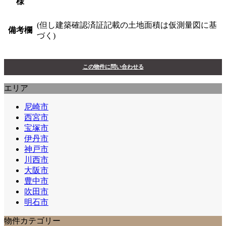
様
(但し建築確認済証記載の土地面積は仮測量図に基
備考欄
づく)
この物件に問い合わせる
エリア
尼崎市
西宮市
宝塚市
伊丹市
神戸市
川西市
大阪市
豊中市
吹田市
明石市
物件カテゴリー