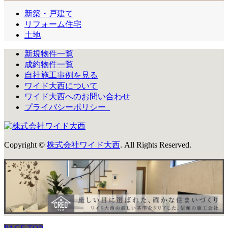
新築・戸建て
リフォーム住宅
土地
新規物件一覧
成約物件一覧
自社施工事例を見る
ワイド大西について
ワイド大西へのお問い合わせ
プライバシーポリシー_
Copyright
©
株式会社ワイド大西
. All Rights Reserved.