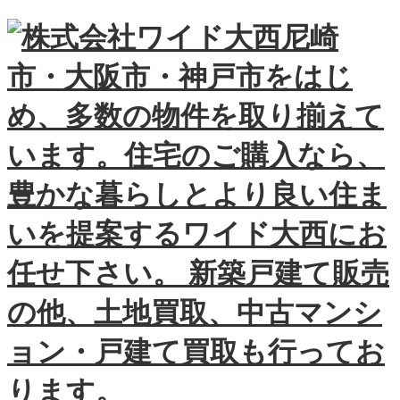
尼崎
市・大阪市・神戸市をはじ
め、多数の物件を取り揃えて
います。住宅のご購入なら、
豊かな暮らしとより良い住ま
いを提案するワイド大西にお
任せ下さい。 新築戸建て販売
の他、土地買取、中古マンシ
ョン・戸建て買取も行ってお
ります。