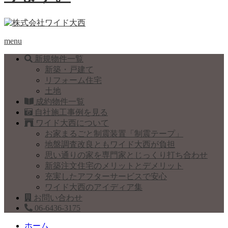
menu
新規物件一覧
新築・戸建て
リフォーム住宅
土地
成約物件一覧
自社施工事例を見る
ワイド大西について
お家まるごと制震装置「制震テープ」
地盤調査改良ともワイド大西が負担
思い通りの家を専門家とじっくり打ち合わせ
新築注文住宅のメリットとデメリット
充実したアフターサービスで安心
ワイド大西のアイディア集
お問い合わせ
06-6436-3175
ホーム