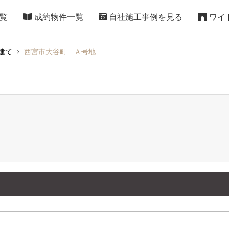
覧
成約物件一覧
自社施工事例を見る
ワイ
建て
西宮市大谷町 Ａ号地